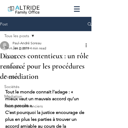
Post
Tous les posts
Paul-André Soreau
Tous les posts
Jan 2, 2019
4 min read
Divorces contentieux : un rôle
Famille
renforcé pour les procédures
Immobilier
de médiation
Fiscalité
Sociétés
Tout le monde connait l’adage : « 
Médiation
mieux vaut un mauvais accord qu’un 
bon procès ».
Placements financiers
C’est pourquoi la justice encourage de 
plus en plus les parties à trouver un 
accord amiable au cours de la 