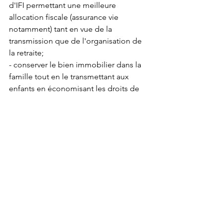
d'IFI permettant une meilleure 
allocation fiscale (assurance vie 
notamment) tant en vue de la 
transmission que de l'organisation de 
la retraite;
- conserver le bien immobilier dans la 
famille tout en le transmettant aux 
enfants en économisant les droits de 
succession;
- bénéficier de la fiscalité plus 
favorable de l'IS par rapport à celle des 
revenus fonciers;
- profiter des taux bas mais pour 
combien de temps encore ?
Résumé
- L’OBO immobilier concerne 